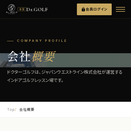
Dr.GOLF
lock
会員ログイン
本家
COMPANY PROFILE
会社
概要
ドクターゴルフは、ジャパンウエストライン株式会社が運営する
インドアゴルフレッスン場です。
Top
会社概要